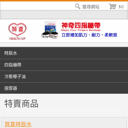
搜尋網站
$0
時辰水
四指繃帶
冷壓椰子油
按摩器
特賣商品
賀喜時辰水